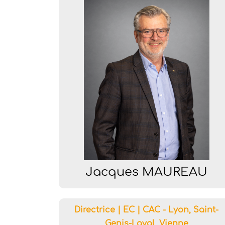
Jacques MAUREAU
Directrice | EC | CAC - Lyon, Saint-
Genis-Laval, Vienne