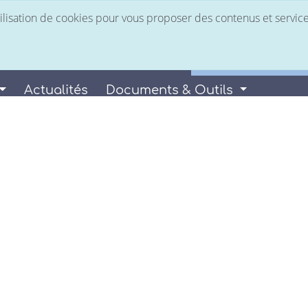
utilisation de cookies pour vous proposer des contenus et servic
Espace Client
 services
Nous rejoindre
Facturation Élec
Actualités
Documents & Outils
VIENNE