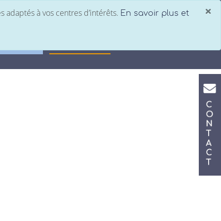
×
es adaptés à vos centres d’intérêts.
En savoir plus et
Saisie comptabilité
C
tronique
Nos bureaux
Notre équipe