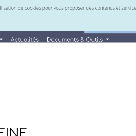
utilisation de cookies pour vous proposer des contenus et servic
Espace Client
 services
Nous rejoindre
Facturation Élec
Actualités
Documents & Outils
OMILLY-SUR-SEI
EINE