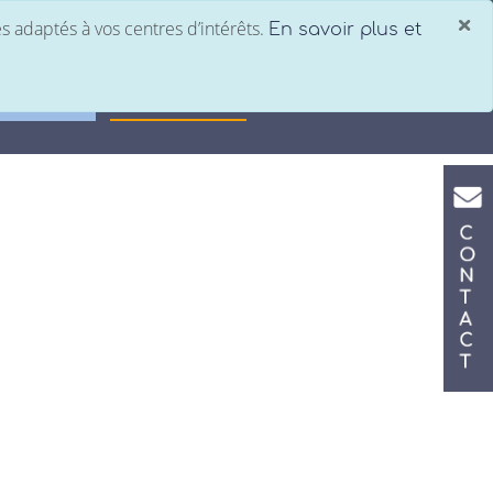
×
es adaptés à vos centres d’intérêts.
En savoir plus et
Saisie comptabilité
C
tronique
Nos bureaux
Notre équipe
NE