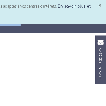
×
es adaptés à vos centres d’intérêts.
En savoir plus et
Saisie comptabilité
C
tronique
Nos bureaux
Notre équipe