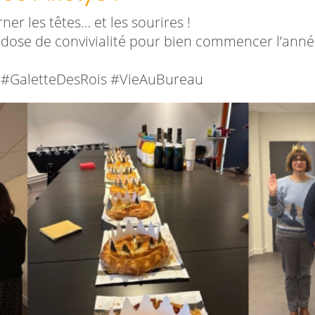
ner les têtes… et les sourires !
dose de convivialité pour bien commencer l’ann
 #GaletteDesRois #VieAuBureau