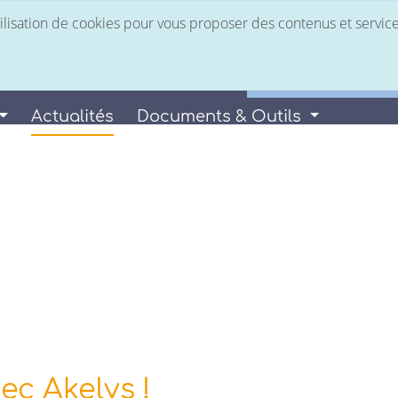
utilisation de cookies pour vous proposer des contenus et servic
Espace Client
 services
Nous rejoindre
Facturation Élec
Actualités
Documents & Outils
Actualités
ec Akelys !