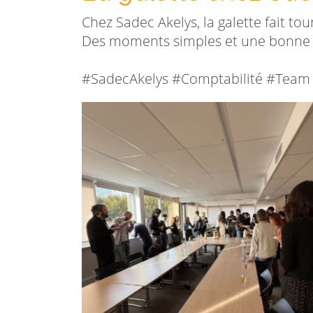
Chez Sadec Akelys, la galette fait tour
Des moments simples et une bonne 
#SadecAkelys #Comptabilité #Team