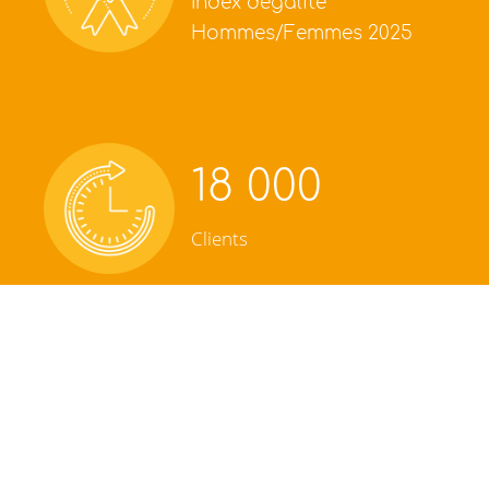
Index d'égalité
Hommes/Femmes 2025
18 000
Clients
Sadec Akelys
compte parmi les
leaders du conseil, de l’audit, et de
l’expertise comptable
.